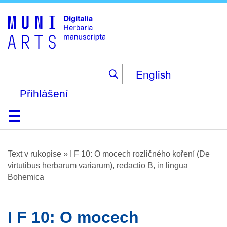
Skip
to
main
content
English
Přihlášení
Domů
Prohlížení
O platformě
Nápověda
Kontakt
Digitalia
Text v rukopise
»
I F 10: O mocech rozličného koření (De
virtutibus herbarum variarum), redactio B, in lingua
Bohemica
I F 10: O mocech