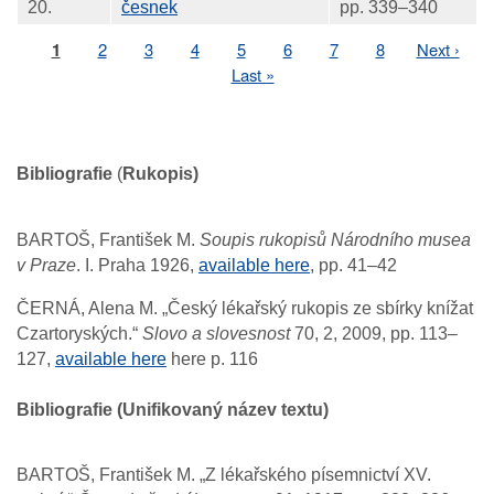
20.
česnek
pp. 339–340
Page
1
Page
2
Page
3
Page
4
Page
5
Page
6
Page
7
Page
8
Next
Next ›
Pagination
page
Last
Last »
page
Bibliografie
(
Rukopis)
BARTOŠ, František M.
Soupis rukopisů Národního musea
v Praze
. I. Praha 1926,
available here
, pp. 41–42
ČERNÁ, Alena M. „Český lékařský rukopis ze sbírky knížat
Czartoryských.“
Slovo a slovesnost
70, 2, 2009, pp. 113–
127,
available here
here p. 116
Bibliografie (Unifikovaný název textu)
BARTOŠ, František M. „Z lékařského písemnictví XV.