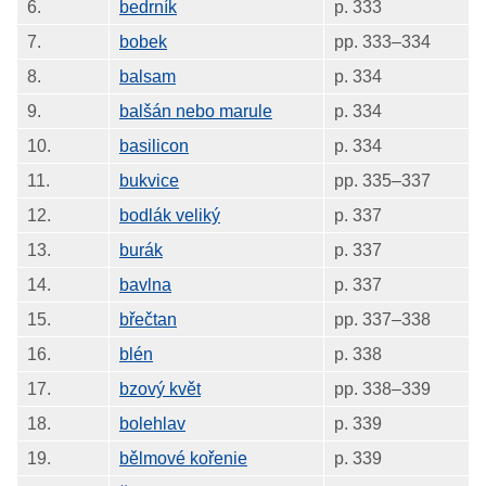
6.
bedrník
p. 333
7.
bobek
pp. 333–334
8.
balsam
p. 334
9.
balšán nebo marule
p. 334
10.
basilicon
p. 334
11.
bukvice
pp. 335–337
12.
bodlák veliký
p. 337
13.
burák
p. 337
14.
bavlna
p. 337
15.
břečtan
pp. 337–338
16.
blén
p. 338
17.
bzový květ
pp. 338–339
18.
bolehlav
p. 339
19.
bělmové kořenie
p. 339