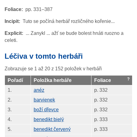
Foliace
pp. 331–387
Incipit
Tuto se počíná herbář rozličného kořenie...
Explicit
... Zanykl ... ažť se bude bolest hnáti ruozno a
celeti.
Léčiva v tomto herbáři
Zobrazuje se 1 až 20 z 152 položek v herbáři
Pořadí
Položka herbáře
Foliace
1.
anéz
p. 332
2.
barvienek
p. 332
3.
boží dřevce
p. 332
4.
benedikt bielý
p. 333
5.
benedikt červený
p. 333