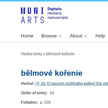
Home
Browse
About
Help
Herbal entry
»
bělmové kořenie
bělmové kořenie
Herbal
I F 10: O mocech rozličného koření (De vir
Order of entry
19.
Foliation
p. 339