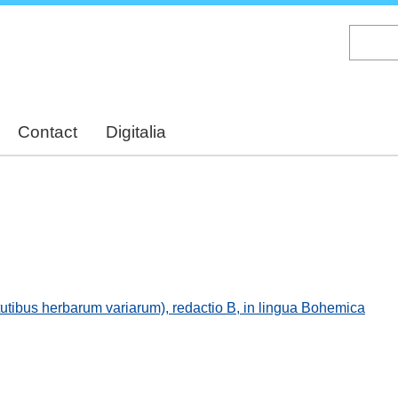
Skip
to
main
content
Contact
Digitalia
tutibus herbarum variarum), redactio B, in lingua Bohemica