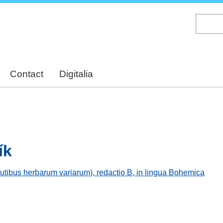
Skip
to
main
content
Contact
Digitalia
ík
tutibus herbarum variarum), redactio B, in lingua Bohemica