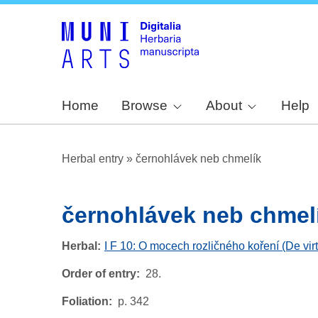
Home
Browse
About
Help
Herbal entry
»
černohlávek neb chmelík
černohlávek neb chmel
Herbal
I F 10: O mocech rozličného koření (De vir
Order of entry
28.
Foliation
p. 342