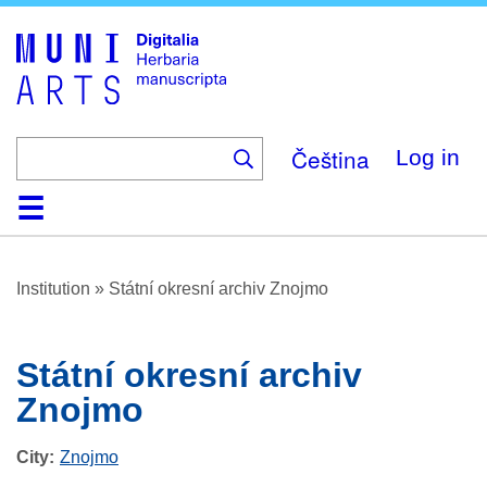
Skip
to
main
content
Čeština
Log in
Home
Browse
About
Help
Contact
Digitalia
Institution
»
Státní okresní archiv Znojmo
Státní okresní archiv
Znojmo
City
Znojmo