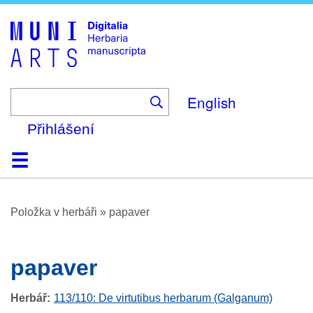
Skip
to
main
content
English
Přihlášení
Domů
Prohlížení
O platformě
Nápověda
Kontakt
Digitalia
Položka v herbáři
»
papaver
papaver
Herbář
113/110: De virtutibus herbarum (Galganum)