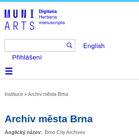
Skip
to
main
content
English
Přihlášení
Domů
Prohlížení
O platformě
Nápověda
Kontakt
Digitalia
Instituce
»
Archiv města Brna
Archiv města Brna
Anglický název
Brno City Archives