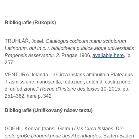
Bibliografie
(
Rukopis)
TRUHLÁŘ, Josef.
Catalogus codicum manu scriptorum
Latinorum, qui in c. r. bibliotheca publica atque universitatis
Pragensis asservantur. 2
. Pragae 1906,
available here
, p.
257
VENTURA, Iolanda. "Il Circa instans attribuito a Platearius.
Trasmissione manoscritta, redazioni, criteri di costruzione
di un’edizione."
Revue d’histoire des textes
10, 2015, pp.
251–362. here p. 342
Bibliografie (Unifikovaný název textu)
GOEHL, Konrad (transl. Germ.)
Das Circa Instans. Die
erste große Drogenkunde des Abendlandes
. Baden-Baden