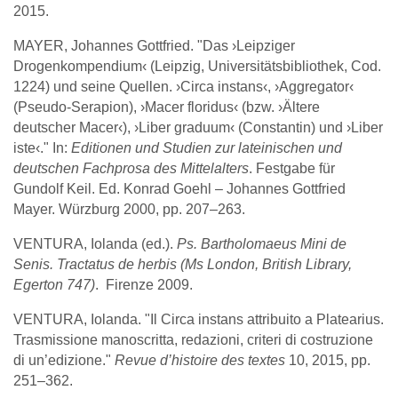
2015.
MAYER, Johannes Gottfried. "Das ›Leipziger
Drogenkompendium‹ (Leipzig, Universitätsbibliothek, Cod.
1224) und seine Quellen. ›Circa instans‹, ›Aggregator‹
(Pseudo-Serapion), ›Macer floridus‹ (bzw. ›Ältere
deutscher Macer‹), ›Liber graduum‹ (Constantin) und ›Liber
iste‹." In:
Editionen und Studien zur lateinischen und
deutschen Fachprosa des Mittelalters
. Festgabe für
Gundolf Keil. Ed. Konrad Goehl – Johannes Gottfried
Mayer. Würzburg 2000, pp. 207–263.
VENTURA, Iolanda (ed.).
Ps. Bartholomaeus Mini de
Senis. Tractatus de herbis (Ms London, British Library,
Egerton 747)
. Firenze 2009.
VENTURA, Iolanda. "Il Circa instans attribuito a Platearius.
Trasmissione manoscritta, redazioni, criteri di costruzione
di un’edizione."
Revue d’histoire des textes
10, 2015, pp.
251–362.