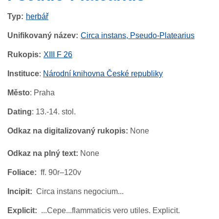
Typ
herbář
Unifikovaný název
Circa instans, Pseudo-Platearius
Rukopis
XIII F 26
Instituce
:
Národní knihovna České republiky
Město
: Praha
Dating
: 13.-14. stol.
Odkaz na digitalizovaný rukopis:
None
Odkaz na plný text:
None
Foliace
ff. 90r–120v
Incipit
Circa instans negocium...
Explicit
...Cepe...flammaticis vero utiles. Explicit.