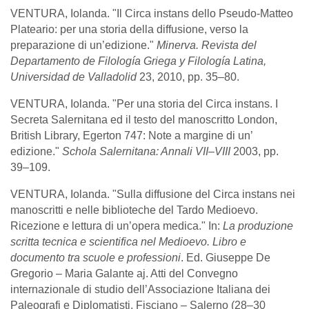
VENTURA, Iolanda. "Il Circa instans dello Pseudo-Matteo
Plateario: per una storia della diffusione, verso la
preparazione di un’edizione."
Minerva. Revista del
Departamento de Filología Griega y Filología Latina,
Universidad de Valladolid
23, 2010, pp. 35–80.
VENTURA, Iolanda. "Per una storia del Circa instans. I
Secreta Salernitana ed il testo del manoscritto London,
British Library, Egerton 747: Note a margine di un’
edizione."
Schola Salernitana: Annali VII–VIII
2003, pp.
39–109.
VENTURA, Iolanda. "Sulla diffusione del Circa instans nei
manoscritti e nelle biblioteche del Tardo Medioevo.
Ricezione e lettura di un’opera medica." In:
La produzione
scritta tecnica e scientifica nel Medioevo. Libro e
documento tra scuole e professioni
. Ed. Giuseppe De
Gregorio – Maria Galante aj. Atti del Convegno
internazionale di studio dell’Associazione Italiana dei
Paleografi e Diplomatisti. Fisciano – Salerno (28–30