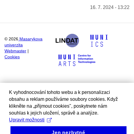
16. 7. 2024 - 13:22
©
2026
Masarykova
univerzita
Webmaster
|
Cookies
K vyhodnocování tohoto webu a k personalizaci
obsahu a reklam používáme soubory cookies. Když
klikněte na „přijmout cookies", poskytnete nám
souhlas k jejich uložení, správě a analýze.
Upravit možnosti
Jen nezbytné