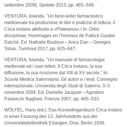
settembre 2009). Spoleto 2013, pp. 465–549.
VENTURA, Iolanda. "Un best-seller farmaceutico
medioevale tra produzione di libri e pratiche di lettura: il
Circa instans attribuito a «Platearius».! In:
Orbis
disciplinae
. Hommages en l’honneur de Patrick Gautier
Dalché. Ed. Nathalie Bouloux – Anca Dan – Georges
Tolias. Turnhout 2017, pp. 625–647.
VENTURA, Iolanda. "Un manuale di farmacologia
medievale ed i suoi lettori. Il Circa instans, la sua
diffusione, la sua ricezione dal XIII al XV secolo." In:
Scuola Medica Salernitana. Gli autori e i testi
. Convegno
internazionale, Universita degli Studi di Salerno, 3–5
novembre 2004. Ed. Danielle Jacquart – Agostino
Paravicini Bagliani. Firenze 2007, pp. 465–533.
WÖLFEL, Hans (ed.). Das Arzneidrogenbuch Circa instans
in einer Fassung des 13. Jahrhunderts aus der
Universitätsbibliothek Erlangen. Diss. Berlin 1939.