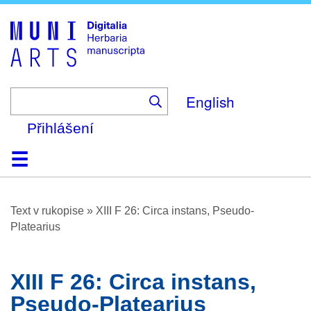
Skip
to
main
content
English
Přihlášení
Domů
Prohlížení
O platformě
Nápověda
Kontakt
Digitalia
Text v rukopise
»
XIII F 26: Circa instans, Pseudo-
Platearius
XIII F 26: Circa instans,
Pseudo-Platearius