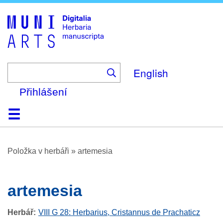
Skip
to
main
content
English
Přihlášení
Domů
Prohlížení
O platformě
Nápověda
Kontakt
Digitalia
Položka v herbáři
»
artemesia
artemesia
Herbář
VIII G 28: Herbarius, Cristannus de Prachaticz