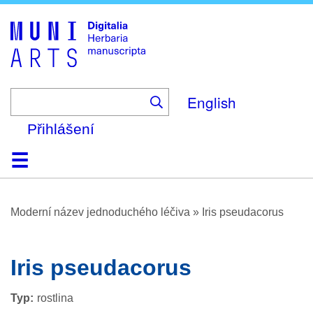
Skip
to
main
content
English
Přihlášení
Domů
Prohlížení
O platformě
Nápověda
Kontakt
Digitalia
Moderní název jednoduchého léčiva
»
Iris pseudacorus
Iris pseudacorus
Typ
rostlina