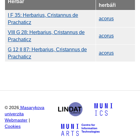
Herbář
herbáři
I F 35: Herbarius, Cristannus de
acorus
Prachaticz
VIII G 28: Herbarius, Cristannus de
acorus
Prachaticz
G 12 II 87: Herbarius, Cristannus de
acorus
Prachaticz
©
2026
Masarykova
univerzita
Webmaster
|
Cookies