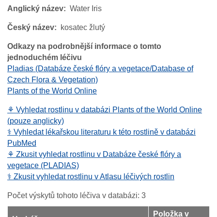
Anglický název
Water Iris
Český název
kosatec žlutý
Odkazy na podrobnější informace o tomto
jednoduchém léčivu
Pladias (Databáze české flóry a vegetace/Database of
Czech Flora & Vegetation)
Plants of the World Online
⚘ Vyhledat rostlinu v databázi Plants of the World Online
(pouze anglicky)
⚕️ Vyhledat lékařskou literaturu k této rostlině v databázi
PubMed
⚘ Zkusit vyhledat rostlinu v Databáze české flóry a
vegetace (PLADIAS)
⚕️ Zkusit vyhledat rostlinu v Atlasu léčivých rostlin
Počet výskytů tohoto léčiva v databázi: 3
Položka v