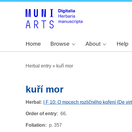
Home
Browse
About
Help
Herbal entry
»
kuří mor
kuří mor
Herbal
I F 10: O mocech rozličného koření (De vir
Order of entry
66.
Foliation
p. 357