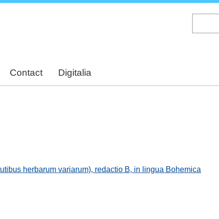
Skip
to
main
content
Contact
Digitalia
tutibus herbarum variarum), redactio B, in lingua Bohemica