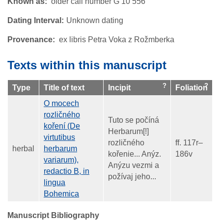
Known as
older call number G 10 556
Dating Interval
Unknown dating
Provenance
ex libris Petra Voka z Rožmberka
Texts within this manuscript
Type
Title of text
Incipit
Foliation
O mocech
rozličného
Tuto se počíná
koření (De
Herbarum[!]
virtutibus
rozličného
ff. 117r–
herbal
herbarum
kořenie... Anýz.
186v
variarum),
Anýzu vezmi a
redactio B, in
požívaj jeho...
lingua
Bohemica
Manuscript Bibliography