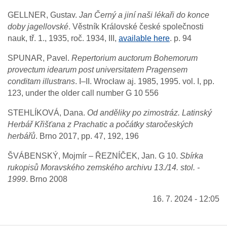
GELLNER, Gustav.
Jan Černý a jiní naši lékaři do konce
doby jagellovské
. Věstník Královské české společnosti
nauk, tř. 1., 1935, roč. 1934, III,
available here
. p. 94
SPUNAR, Pavel.
Repertorium auctorum Bohemorum
provectum idearum post universitatem Pragensem
conditam illustrans
. I–II. Wrocław aj. 1985, 1995. vol. I, pp.
123, under the older call number G 10 556
STEHLÍKOVÁ, Dana.
Od anděliky po zimostráz. Latinský
Herbář Křišťana z Prachatic a počátky staročeských
herbářů
. Brno 2017, pp. 47, 192, 196
ŠVÁBENSKÝ, Mojmír – ŘEZNÍČEK, Jan. G 10.
Sbírka
rukopisů Moravského zemského archivu 13./14. stol. -
1999
. Brno 2008
16. 7. 2024 - 12:05