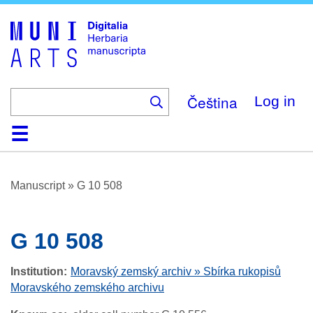
Skip
to
main
content
Čeština
Log in
Home
Browse
About
Help
Contact
Digitalia
Manuscript
»
G 10 508
G 10 508
Institution
Moravský zemský archiv » Sbírka rukopisů
Moravského zemského archivu