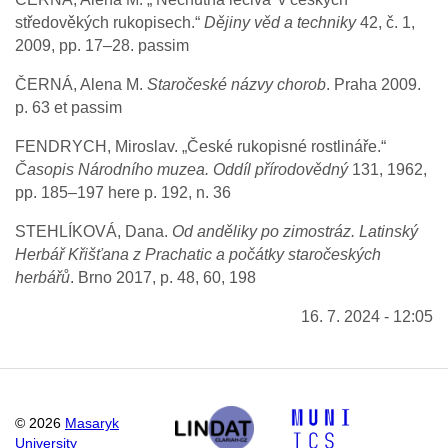
středověkých rukopisech.“
Dějiny věd a techniky
42, č. 1,
2009, pp. 17–28. passim
ČERNÁ, Alena M.
Staročeské názvy chorob
. Praha 2009.
p. 63 et passim
FENDRYCH, Miroslav. „České rukopisné rostlináře.“
Časopis Národního muzea. Oddíl přírodovědný
131, 1962,
pp. 185–197 here p. 192, n. 36
STEHLÍKOVÁ, Dana.
Od anděliky po zimostráz. Latinský
Herbář Křišťana z Prachatic a počátky staročeských
herbářů
. Brno 2017, p. 48, 60, 198
16. 7. 2024 - 12:05
©
2026
Masaryk
University