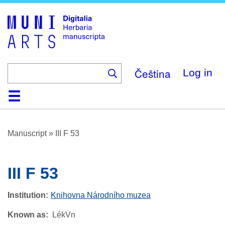
Skip
to
main
content
Čeština
Log in
Home
Browse
About
Help
Contact
Digitalia
Manuscript
»
III F 53
III F 53
Institution
Knihovna Národního muzea
Known as
LékVn