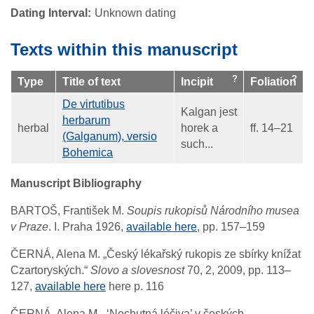
Dating Interval
Unknown dating
Texts within this manuscript
Type
Title of text
Incipit
Foliation
De virtutibus
Kalgan jest
herbarum
herbal
horek a
ff. 14–21
(Galganum), versio
such...
Bohemica
Manuscript Bibliography
BARTOŠ, František M.
Soupis rukopisů Národního musea
v Praze
. I. Praha 1926,
available here
, pp. 157–159
ČERNÁ, Alena M. „Český lékařský rukopis ze sbírky knížat
Czartoryských.“
Slovo a slovesnost
70, 2, 2009, pp. 113–
127,
available here
here p. 116
ČERNÁ, Alena M. „‘Nechutná léčiva’ v českých