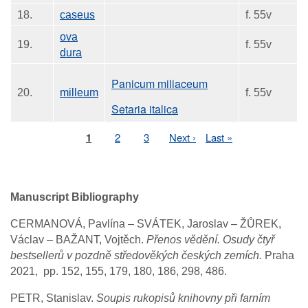
18.
caseus
f. 55v
ova
19.
f. 55v
dura
Panicum miliaceum
20.
milleum
f. 55v
Setaria italica
Page
1
Page
2
Page
3
Next
Next ›
Last
Last »
Pagination
page
page
Manuscript Bibliography
CERMANOVÁ, Pavlína – SVÁTEK, Jaroslav – ŽŮREK,
Václav – BAŽANT, Vojtěch.
Přenos vědění. Osudy čtyř
bestsellerů v pozdně středověkých českých zemích.
Praha
2021, pp. 152, 155, 179, 180, 186, 298, 486.
PETR, Stanislav.
Soupis rukopisů knihovny při farním