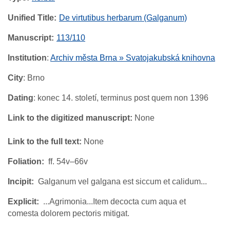
Unified Title
De virtutibus herbarum (Galganum)
Manuscript
113/110
Institution
:
Archiv města Brna » Svatojakubská knihovna
City
: Brno
Dating
: konec 14. století, terminus post quem non 1396
Link to the digitized manuscript:
None
Link to the full text:
None
Foliation
ff. 54v–66v
Incipit
Galganum vel galgana est siccum et calidum...
Explicit
...Agrimonia...Item decocta cum aqua et
comesta dolorem pectoris mitigat.