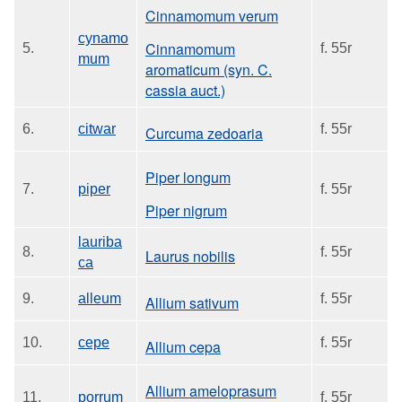
Cinnamomum verum
cynamo
Cinnamomum
5.
f. 55r
mum
aromaticum (syn. C.
cassia auct.)
6.
citwar
f. 55r
Curcuma zedoaria
Piper longum
7.
piper
f. 55r
Piper nigrum
lauriba
8.
f. 55r
Laurus nobilis
ca
9.
alleum
f. 55r
Allium sativum
10.
cepe
f. 55r
Allium cepa
Allium ameloprasum
11.
porrum
f. 55r