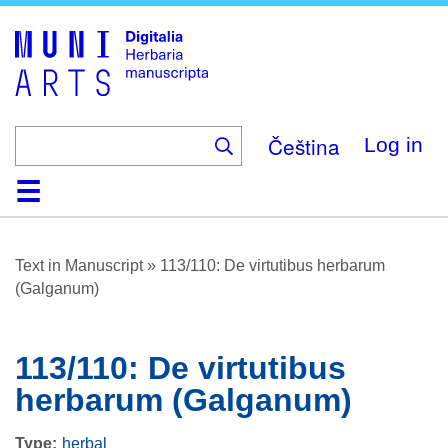
Skip
to
main
content
Čeština
Log in
Home
Browse
About
Help
Contact
Digitalia
Text in Manuscript
»
113/110: De virtutibus herbarum
(Galganum)
113/110: De virtutibus
herbarum (Galganum)
Type
herbal