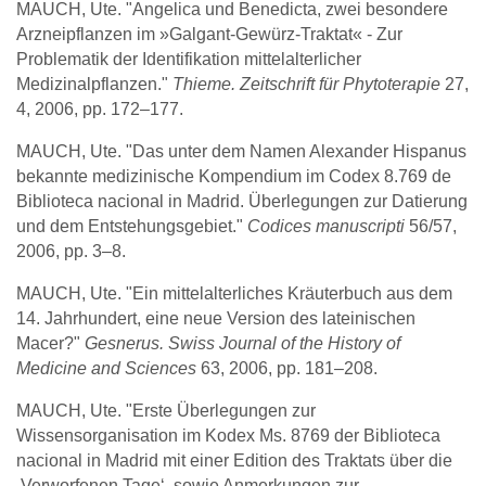
MAUCH, Ute. "Angelica und Benedicta, zwei besondere
Arzneipflanzen im »Galgant-Gewürz-Traktat« - Zur
Problematik der Identifikation mittelalterlicher
Medizinalpflanzen."
Thieme. Zeitschrift für Phytoterapie
27,
4, 2006, pp. 172–177.
MAUCH, Ute. "Das unter dem Namen Alexander Hispanus
bekannte medizinische Kompendium im Codex 8.769 de
Biblioteca nacional in Madrid. Überlegungen zur Datierung
und dem Entstehungsgebiet."
Codices manuscripti
56/57,
2006, pp. 3–8.
MAUCH, Ute. "Ein mittelalterliches Kräuterbuch aus dem
14. Jahrhundert, eine neue Version des lateinischen
Macer?"
Gesnerus. Swiss Journal of the History of
Medicine and Sciences
63, 2006, pp. 181–208.
MAUCH, Ute. "Erste Überlegungen zur
Wissensorganisation im Kodex Ms. 8769 der Biblioteca
nacional in Madrid mit einer Edition des Traktats über die
‚Verworfenen Tage‘, sowie Anmerkungen zur