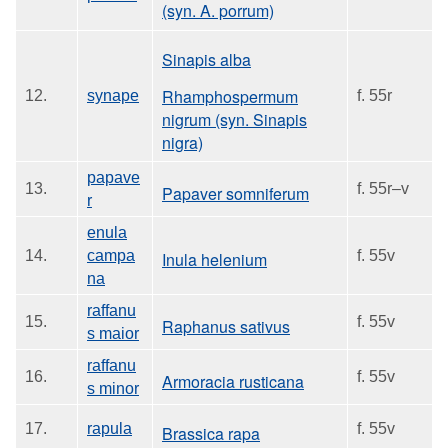
(syn. A. porrum)
Sinapis alba
Rhamphospermum
12.
synape
f. 55r
nigrum (syn. Sinapis
nigra)
papave
13.
f. 55r–v
Papaver somniferum
r
enula
14.
campa
f. 55v
Inula helenium
na
raffanu
15.
f. 55v
Raphanus sativus
s maior
raffanu
16.
f. 55v
Armoracia rusticana
s minor
17.
rapula
f. 55v
Brassica rapa