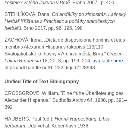
kostele svatého Jakuba v Brně
. Praha 2007, p. 400
STEHLÍKOVÁ, Dana.
Od anděliky po zimostráz. Latinský
Herbář Křišťana z Prachatic a počátky staročeských
herbářů
. Brno 2017, pp. 96, 195, 198
ZACHOVÁ, Irena. „Dicta de disposicione hominis et eius
membris Alexandri Hispani v rukopisu 113/110
Svatojakubské knihovny v Archivu města Brna.“
Graeco-
Latina Brunensia
18, 2013, pp. 199–214,
available here
.
https://hdl.handle.net/11222.digilib/128943
Unified Title of Text Bibliography
CROSSGROVE, William. "Eine frühe Überlieferung des
Alexander Hispanus." Sudhoffs Archiv 64, 1980, pp. 391–
392
HAUBERG, Poul (ed.).
Henrik Harpestrang, Liber
herbarum
. Udgivet af. Kobenhavn 1936.