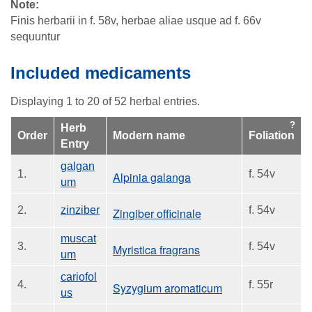
Note
Finis herbarii in f. 58v, herbae aliae usque ad f. 66v
sequuntur
Included medicaments
Displaying 1 to 20 of 52 herbal entries.
Herb
Order
Modern name
Foliation
Entry
galgan
1.
f. 54v
Alpinia galanga
um
2.
zinziber
f. 54v
Zingiber officinale
muscat
3.
f. 54v
Myristica fragrans
um
cariofol
4.
f. 55r
Syzygium aromaticum
us