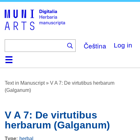
Skip
to
main
content
Čeština
Log in
Home
Browse
About
Help
Contact
Digitalia
Text in Manuscript
»
V A 7: De virtutibus herbarum
(Galganum)
V A 7: De virtutibus
herbarum (Galganum)
Type
herbal