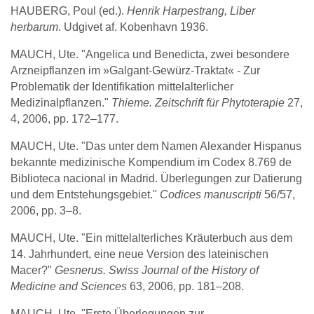
HAUBERG, Poul (ed.).
Henrik Harpestrang, Liber
herbarum
. Udgivet af. Kobenhavn 1936.
MAUCH, Ute. "Angelica und Benedicta, zwei besondere
Arzneipflanzen im »Galgant-Gewürz-Traktat« - Zur
Problematik der Identifikation mittelalterlicher
Medizinalpflanzen."
Thieme. Zeitschrift für Phytoterapie
27,
4, 2006, pp. 172–177.
MAUCH, Ute. "Das unter dem Namen Alexander Hispanus
bekannte medizinische Kompendium im Codex 8.769 de
Biblioteca nacional in Madrid. Überlegungen zur Datierung
und dem Entstehungsgebiet."
Codices manuscripti
56/57,
2006, pp. 3–8.
MAUCH, Ute. "Ein mittelalterliches Kräuterbuch aus dem
14. Jahrhundert, eine neue Version des lateinischen
Macer?"
Gesnerus. Swiss Journal of the History of
Medicine and Sciences
63, 2006, pp. 181–208.
MAUCH, Ute. "Erste Überlegungen zur