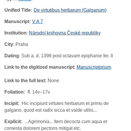
Unified Title
De virtutibus herbarum (Galganum)
Manuscript
V A 7
Institution
:
Národní knihovna České republiky
City
: Praha
Dating
: Sub a. d. 1398 post octavam epiphanie fer. II
Link to the digitized manuscript:
Manuscriptorium
Link to the full text:
None
Foliation
ff. 14v–17v
Incipit
Hic incipiunt virtutes herbarum et primo de
galgano, quod est radix sicca et valde utilis...
Explicit
...Agrimonia... Item decocta cum aqua et
comesta dolorem pectoris mitigat etc.