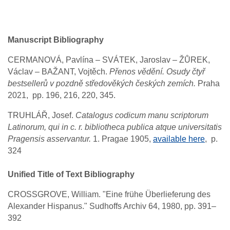
Manuscript Bibliography
CERMANOVÁ, Pavlína – SVÁTEK, Jaroslav – ŽŮREK,
Václav – BAŽANT, Vojtěch.
Přenos vědění. Osudy čtyř
bestsellerů v pozdně středověkých českých zemích.
Praha
2021, pp. 196, 216, 220, 345.
TRUHLÁŘ, Josef.
Catalogus codicum manu scriptorum
Latinorum, qui in c. r. bibliotheca publica atque universitatis
Pragensis asservantur.
1. Pragae 1905,
available here
, p.
324
Unified Title of Text Bibliography
CROSSGROVE, William. "Eine frühe Überlieferung des
Alexander Hispanus." Sudhoffs Archiv 64, 1980, pp. 391–
392