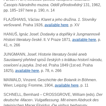
Časopis Národního muzea. Oddíl přírodovědný
131, 1962,
pp. 185–197 here p. 190, n. 14
FLAJŠHANS, Václav.
Klaret a jeho družina. 1. Slovníky
veršované.
Praha 1926,
available here
, p. XV
HANUŠ, Ignác Josef.
Dodavky a doplňky k Jungmannově
Historii literatury české
. II. V Praze 1871,
available here
, p.
41, n. 266
JUNGMANN, Josef.
Historie literatury české aneb
Saustawný přehled spisů českých s krátkau historií národu,
oswícení a jazyka
. 2nd ed. Praha 1849 (1st ed. Praha
1825),
available here
, p. 78, n. 266
MAIWALD, Vinzent.
Geschichte der Botanik in Böhmen
.
Wien; Leipzig: Fromme, 1904,
available here
, p. 11
SCHNELL, Bernhard – CROSSGROVE, William (eds).
Der
deutsche ›Macer‹. Vulgatfassung. Mit einem Abdruck des
lateinischen Macer Floridus ›De viribus herbarum‹
.