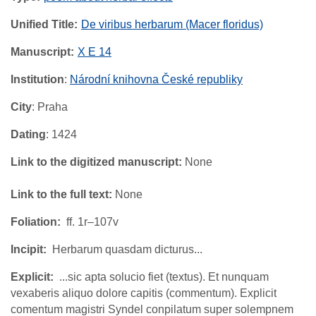
Unified Title
De viribus herbarum (Macer floridus)
Manuscript
X E 14
Institution
:
Národní knihovna České republiky
City
: Praha
Dating
: 1424
Link to the digitized manuscript:
None
Link to the full text:
None
Foliation
ff. 1r–107v
Incipit
Herbarum quasdam dicturus...
Explicit
...sic apta solucio fiet (textus). Et nunquam
vexaberis aliquo dolore capitis (commentum). Explicit
comentum magistri Syndel conpilatum super solempnem