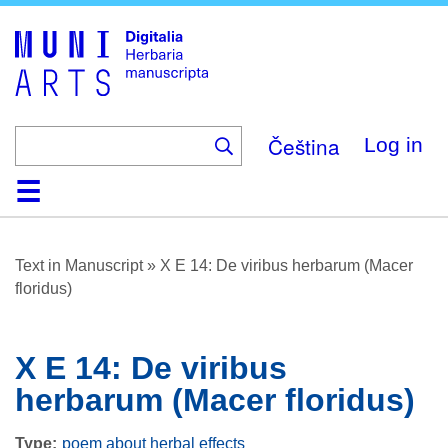
Skip
to
main
content
Čeština
Log in
Home
Browse
About
Help
Contact
Digitalia
Text in Manuscript
»
X E 14: De viribus herbarum (Macer
floridus)
X E 14: De viribus
herbarum (Macer floridus)
Type
poem about herbal effects