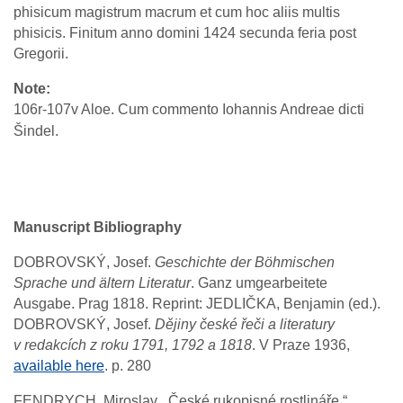
phisicum magistrum macrum et cum hoc aliis multis
phisicis. Finitum anno domini 1424 secunda feria post
Gregorii.
Note
106r-107v Aloe. Cum commento Iohannis Andreae dicti
Šindel.
Manuscript Bibliography
DOBROVSKÝ, Josef.
Geschichte der Böhmischen
Sprache und ältern Literatur
. Ganz umgearbeitete
Ausgabe. Prag 1818. Reprint: JEDLIČKA, Benjamin (ed.).
DOBROVSKÝ, Josef.
Dějiny české řeči a literatury
v redakcích z roku 1791, 1792 a 1818
. V Praze 1936,
available here
. p. 280
FENDRYCH, Miroslav. „České rukopisné rostlináře.“