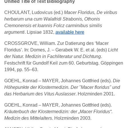
Unified Title of Text Bibliography
CHOULANT, Ludovicus (ed.)
Macer Floridus, De viribus
herbarum una cum Walafridi Strabonis, Othonis
Cremonensis et Ioannis Folcz carminibus similis
argumenti
. Lipsiae 1832,
available here
CROSSGROVE, William. Zur Datierung des ‘Macer
Floridus’. In: Domes, J. – Gerabek W. E. et al. (eds)
Licht
der Natur. Medizin in Fachliteratur und Dichtung
.
Festschrift für Gundolf Keil zum 60. Geburtstag. Göppingen
1994, pp. 55–63.
GOEHL, Konrad – MAYER, Johannes Gottfried (eds).
Die
Höhepunkte der Klostermedizin. Der "Macer floridus" und
das Herbarium des Vitus Auslasser
. Holzminden 2001.
GOEHL, Konrad – MAYER, Johannes Gottfried (eds).
Kräuterbuch der Klostermedizin: der „Macer Floridus“.
Medizin des Mittelalters
. Holzminden 2003.