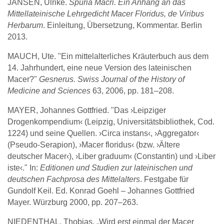
JANSEN, Ulrike.
Spuria Macri. Ein Anhang an das
Mittellateinische Lehrgedicht Macer Floridus, de Viribus
Herbarum
. Einleitung, Übersetzung, Kommentar. Berlin
2013.
MAUCH, Ute. "Ein mittelalterliches Kräuterbuch aus dem
14. Jahrhundert, eine neue Version des lateinischen
Macer?"
Gesnerus. Swiss Journal of the History of
Medicine and Sciences
63, 2006, pp. 181–208.
MAYER, Johannes Gottfried. "Das ›Leipziger
Drogenkompendium‹ (Leipzig, Universitätsbibliothek, Cod.
1224) und seine Quellen. ›Circa instans‹, ›Aggregator‹
(Pseudo-Serapion), ›Macer floridus‹ (bzw. ›Ältere
deutscher Macer‹), ›Liber graduum‹ (Constantin) und ›Liber
iste‹." In:
Editionen und Studien zur lateinischen und
deutschen Fachprosa des Mittelalters
. Festgabe für
Gundolf Keil. Ed. Konrad Goehl – Johannes Gottfried
Mayer. Würzburg 2000, pp. 207–263.
NIEDENTHAL, Thobias. „Wird erst einmal der Macer