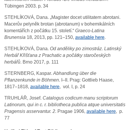
Tübingen 2003. p. 34
STEHLÍKOVÁ, Dana. „Magister docet utilitatem abrotani.
Macerův pelyněk brotan (abrotanum) v bohemikálních
komentářích z počátku 15. století.“
Graeco-Latina
Brunensia
18, 2013, pp. 121–150,
available here
.
STEHLÍKOVÁ, Dana.
Od anděliky po zimostráz. Latinský
Herbář Křišťana z Prachatic a počátky staročeských
herbářů
. Brno 2017, p. 111
STERNBERG, Kaspar.
Abhandlung über die
Pflanzenkunde in Böhmen
. I–II. Prag: Gottlieb Haase,
1817–1818,
available here
, vol. I, p. 24
TRUHLÁŘ, Josef.
Catalogus codicum manu scriptorum
Latinorum, qui in c. r. bibliotheca publica atque universitatis
Pragensis asservantur. 2
. Pragae 1906,
available here
, p.
77