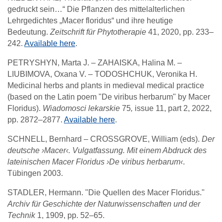
gedruckt sein…“ Die Pflanzen des mittelalterlichen
Lehrgedichtes „Macer floridus“ und ihre heutige
Bedeutung.
Zeitschrift für Phytotherapie
41, 2020, pp. 233–
242.
Available here
.
PETRYSHYN, Marta J. – ZAHAISKA, Halina M. –
LIUBIMOVA, Oxana V. – TODOSHCHUK, Veronika H.
Medicinal herbs and plants in medieval medical practice
(based on the Latin poem "De viribus herbarum" by Macer
Floridus).
Wiadomosci lekarskie
75
,
issue 11, part 2, 2022,
pp. 2872–2877.
Available here
.
SCHNELL, Bernhard – CROSSGROVE, William (eds).
Der
deutsche ›Macer‹. Vulgatfassung. Mit einem Abdruck des
lateinischen Macer Floridus ›De viribus herbarum‹
.
Tübingen 2003.
STADLER, Hermann. "Die Quellen des Macer Floridus."
Archiv für Geschichte der Naturwissenschaften und der
Technik
1, 1909, pp. 52–65.