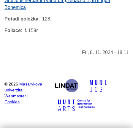
virtutibus herbarum variarum), redactio B, in lingua
Bohemica
Pořadí položky
128.
Foliace
f. 159r
Fri, 8. 11. 2024 - 18:11
©
2026
Masarykova
univerzita
Webmaster
|
Cookies