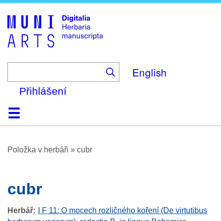
Skip
to
main
content
English
Přihlášení
Domů
Prohlížení
O platformě
Nápověda
Kontakt
Digitalia
Položka v herbáři
»
cubr
cubr
Herbář
I F 11: O mocech rozličného koření (De virtutibus