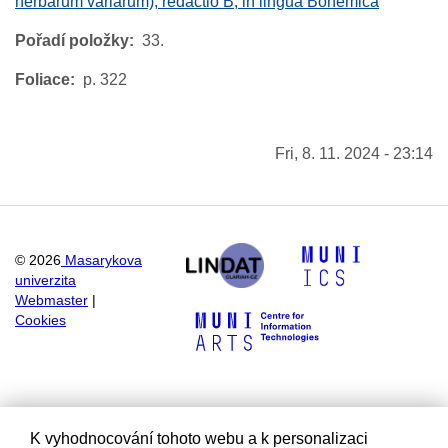
herbarum variarum), redactio B, in lingua Bohemica
Pořadí položky
33.
Foliace
p. 322
Fri, 8. 11. 2024 - 23:14
©
2026
Masarykova
univerzita
Webmaster
|
Cookies
K vyhodnocování tohoto webu a k personalizaci