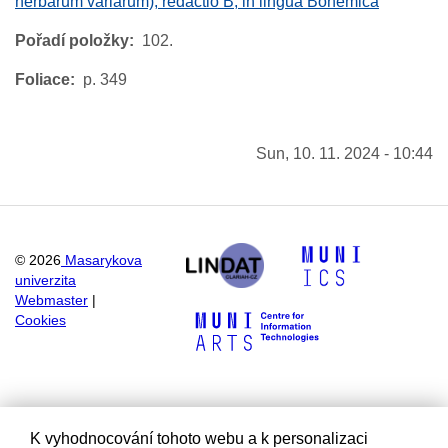
herbarum variarum), redactio B, in lingua Bohemica
Pořadí položky
102.
Foliace
p. 349
Sun, 10. 11. 2024 - 10:44
©
2026
Masarykova
univerzita
Webmaster
|
Cookies
K vyhodnocování tohoto webu a k personalizaci