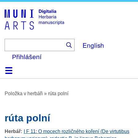
Skip
to
main
content
English
Přihlášení
Domů
Prohlížení
O platformě
Nápověda
Kontakt
Digitalia
Položka v herbáři
»
rúta polní
rúta polní
Herbář
I F 11: O mocech rozličného koření (De virtutibus