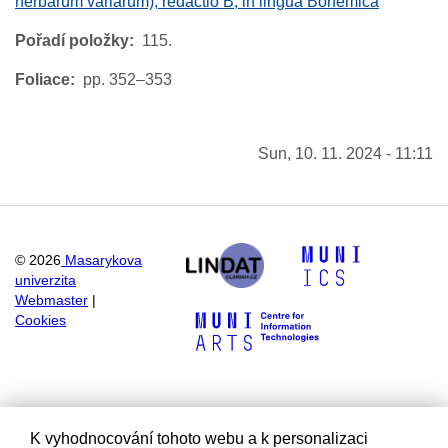
herbarum variarum), redactio B, in lingua Bohemica
Pořadí položky
115.
Foliace
pp. 352–353
Sun, 10. 11. 2024 - 11:11
©
2026
Masarykova
univerzita
Webmaster
|
Cookies
K vyhodnocování tohoto webu a k personalizaci