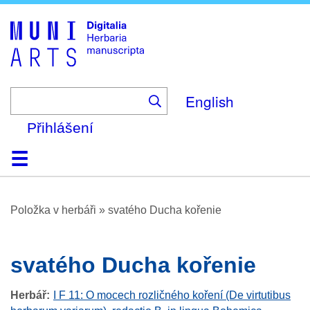
Skip
to
main
content
English
Přihlášení
Domů
Prohlížení
O platformě
Nápověda
Kontakt
Digitalia
Položka v herbáři
»
svatého Ducha kořenie
svatého Ducha kořenie
Herbář
I F 11: O mocech rozličného koření (De virtutibus