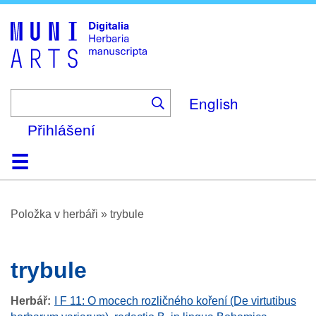
Skip
to
main
content
English
Přihlášení
Domů
Prohlížení
O platformě
Nápověda
Kontakt
Digitalia
Položka v herbáři
»
trybule
trybule
Herbář
I F 11: O mocech rozličného koření (De virtutibus