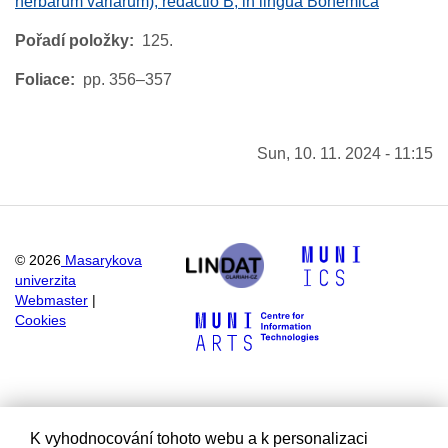
herbarum variarum), redactio B, in lingua Bohemica
Pořadí položky
125.
Foliace
pp. 356–357
Sun, 10. 11. 2024 - 11:15
©
2026
Masarykova
univerzita
Webmaster
|
Cookies
K vyhodnocování tohoto webu a k personalizaci