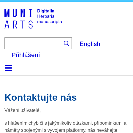
Skip
to
main
content
English
Přihlášení
Domů
Prohlížení
O platformě
Nápověda
Kontakt
Digitalia
Kontaktujte nás
Vážení uživatelé,
s hlášením chyb či s jakýmikoliv otázkami, připomínkami a
náměty spojenými s vývojem platformy, nás neváhejte