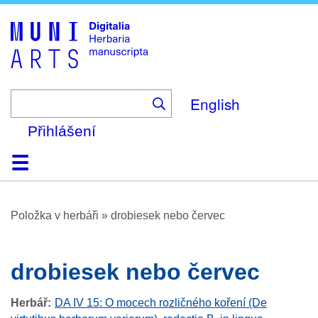
Skip
to
main
content
English
Přihlášení
Domů
Prohlížení
O platformě
Nápověda
Kontakt
Digitalia
Položka v herbáři
»
drobiesek nebo červec
drobiesek nebo červec
Herbář
DA IV 15: O mocech rozličného koření (De