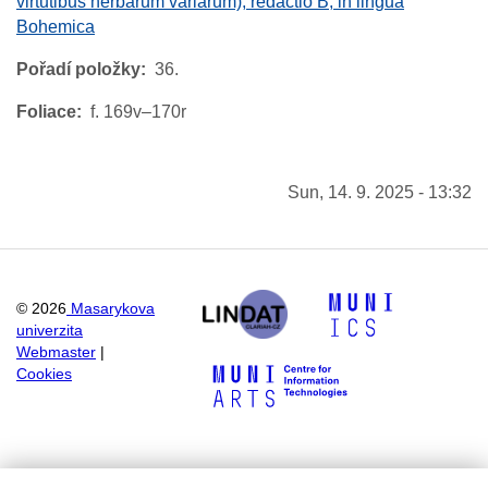
virtutibus herbarum variarum), redactio B, in lingua
Bohemica
Pořadí položky
36.
Foliace
f. 169v–170r
Sun, 14. 9. 2025 - 13:32
©
2026
Masarykova
univerzita
Webmaster
|
Cookies