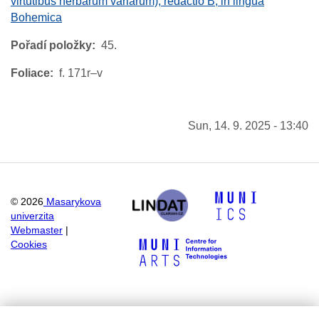
virtutibus herbarum variarum), redactio B, in lingua
Bohemica
Pořadí položky
45.
Foliace
f. 171r–v
Sun, 14. 9. 2025 - 13:40
©
2026
Masarykova
univerzita
Webmaster
|
Cookies