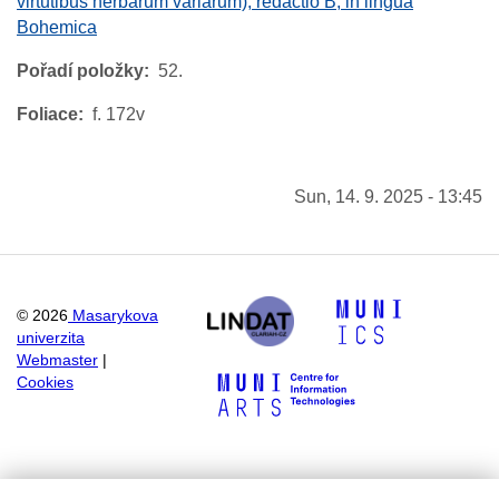
virtutibus herbarum variarum), redactio B, in lingua
Bohemica
Pořadí položky
52.
Foliace
f. 172v
Sun, 14. 9. 2025 - 13:45
©
2026
Masarykova
univerzita
Webmaster
|
Cookies