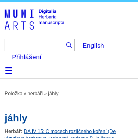
Skip
to
main
content
English
Přihlášení
Domů
Prohlížení
O platformě
Nápověda
Kontakt
Digitalia
Položka v herbáři
»
jáhly
jáhly
Herbář
DA IV 15: O mocech rozličného koření (De