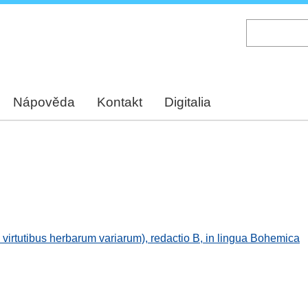
Skip
to
main
content
Nápověda
Kontakt
Digitalia
virtutibus herbarum variarum), redactio B, in lingua Bohemica