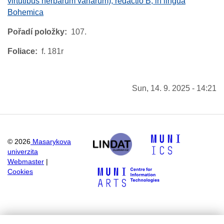
virtutibus herbarum variarum), redactio B, in lingua
Bohemica
Pořadí položky
107.
Foliace
f. 181r
Sun, 14. 9. 2025 - 14:21
©
2026
Masarykova
univerzita
Webmaster
|
Cookies