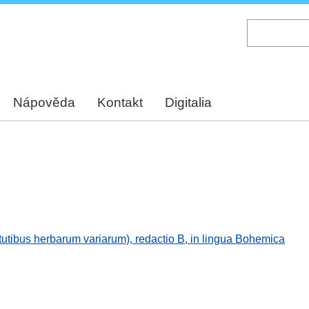
Skip
to
main
content
Nápověda
Kontakt
Digitalia
rtutibus herbarum variarum), redactio B, in lingua Bohemica