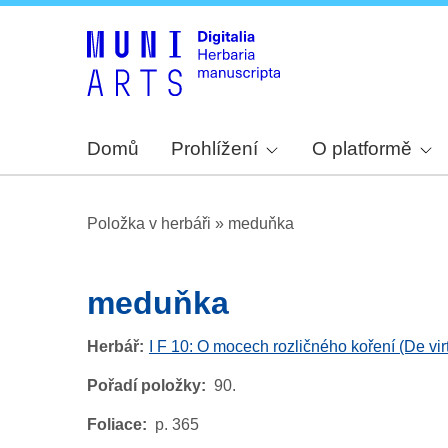
Domů
Prohlížení
O platformě
Položka v herbáři
»
meduňka
meduňka
Herbář
I F 10: O mocech rozličného koření (De vi
Pořadí položky
90.
Foliace
p. 365