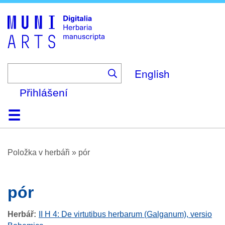
Skip
to
main
content
English
Přihlášení
Domů
Prohlížení
O platformě
Nápověda
Kontakt
Digitalia
Položka v herbáři
»
pór
pór
Herbář
II H 4: De virtutibus herbarum (Galganum), versio