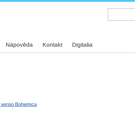
Skip
to
main
content
Nápověda
Kontakt
Digitalia
, versio Bohemica