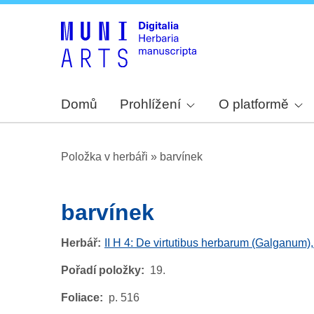
Domů
Prohlížení
O platformě
Položka v herbáři
»
barvínek
barvínek
Herbář
II H 4: De virtutibus herbarum (Galganum)
Pořadí položky
19.
Foliace
p. 516