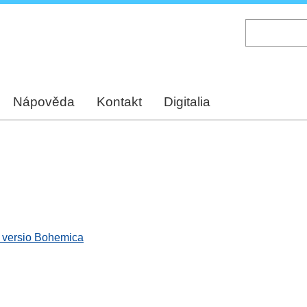
Skip
to
main
content
Nápověda
Kontakt
Digitalia
, versio Bohemica