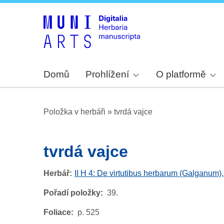
Domů
Prohlížení
O platformě
Položka v herbáři
»
tvrdá vajce
tvrdá vajce
Herbář
II H 4: De virtutibus herbarum (Galganum)
Pořadí položky
39.
Foliace
p. 525