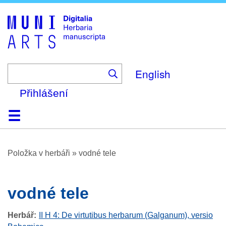
Skip
to
main
content
English
Přihlášení
Domů
Prohlížení
O platformě
Nápověda
Kontakt
Digitalia
Položka v herbáři
»
vodné tele
vodné tele
Herbář
II H 4: De virtutibus herbarum (Galganum), versio