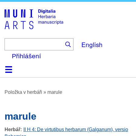
Skip
to
main
content
English
Přihlášení
Domů
Prohlížení
O platformě
Nápověda
Kontakt
Digitalia
Položka v herbáři
»
marule
marule
Herbář
II H 4: De virtutibus herbarum (Galganum), versio