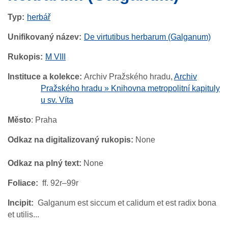
Typ
herbář
Unifikovaný název
De virtutibus herbarum (Galganum)
Rukopis
M VIII
Instituce
a kolekce:
Archiv Pražského hradu,
Archiv
Pražského hradu » Knihovna metropolitní kapituly
u sv. Víta
Město
: Praha
Odkaz na digitalizovaný rukopis:
None
Odkaz na plný text:
None
Foliace
ff. 92r–99r
Incipit
Galganum est siccum et calidum et est radix bona
et utilis...