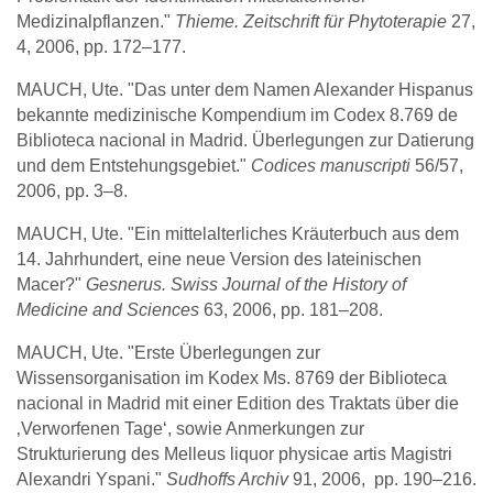
Medizinalpflanzen."
Thieme. Zeitschrift für Phytoterapie
27,
4, 2006, pp. 172–177.
MAUCH, Ute. "Das unter dem Namen Alexander Hispanus
bekannte medizinische Kompendium im Codex 8.769 de
Biblioteca nacional in Madrid. Überlegungen zur Datierung
und dem Entstehungsgebiet."
Codices manuscripti
56/57,
2006, pp. 3–8.
MAUCH, Ute. "Ein mittelalterliches Kräuterbuch aus dem
14. Jahrhundert, eine neue Version des lateinischen
Macer?"
Gesnerus. Swiss Journal of the History of
Medicine and Sciences
63, 2006, pp. 181–208.
MAUCH, Ute. "Erste Überlegungen zur
Wissensorganisation im Kodex Ms. 8769 der Biblioteca
nacional in Madrid mit einer Edition des Traktats über die
‚Verworfenen Tage‘, sowie Anmerkungen zur
Strukturierung des Melleus liquor physicae artis Magistri
Alexandri Yspani."
Sudhoffs Archiv
91, 2006, pp. 190–216.