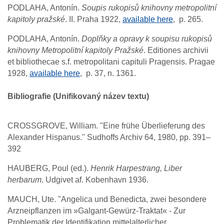
PODLAHA, Antonín.
Soupis rukopisů knihovny metropolitní
kapitoly pražské
. II. Praha 1922,
available here
, p. 265.
PODLAHA, Antonín.
Doplňky a opravy k soupisu rukopisů
knihovny Metropolitní kapitoly Pražské
. Editiones archivii
et bibliothecae s.f. metropolitani capituli Pragensis. Pragae
1928,
available here
,
p. 37, n. 1361.
Bibliografie (Unifikovaný název textu)
CROSSGROVE, William. "Eine frühe Überlieferung des
Alexander Hispanus." Sudhoffs Archiv 64, 1980, pp. 391–
392
HAUBERG, Poul (ed.).
Henrik Harpestrang, Liber
herbarum
. Udgivet af. Kobenhavn 1936.
MAUCH, Ute. "Angelica und Benedicta, zwei besondere
Arzneipflanzen im »Galgant-Gewürz-Traktat« - Zur
Problematik der Identifikation mittelalterlicher