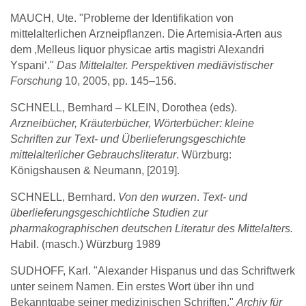
MAUCH, Ute. "Probleme der Identifikation von
mittelalterlichen Arzneipflanzen. Die Artemisia-Arten aus
dem ‚Melleus liquor physicae artis magistri Alexandri
Yspani‘."
Das Mittelalter. Perspektiven mediävistischer
Forschung
10, 2005, pp. 145–156.
SCHNELL, Bernhard – KLEIN, Dorothea (eds).
Arzneibücher, Kräuterbücher, Wörterbücher: kleine
Schriften zur Text- und Überlieferungsgeschichte
mittelalterlicher Gebrauchsliteratur
. Würzburg:
Königshausen & Neumann, [2019].
SCHNELL, Bernhard.
Von den wurzen
.
Text- und
überlieferungsgeschichtliche Studien zur
pharmakographischen deutschen Literatur des Mittelalters.
Habil. (masch.) Würzburg 1989
SUDHOFF, Karl. "Alexander Hispanus und das Schriftwerk
unter seinem Namen. Ein erstes Wort über ihn und
Bekanntgabe seiner medizinischen Schriften."
Archiv für