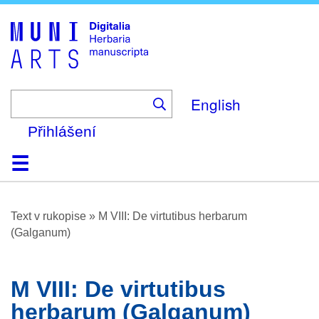
Skip
to
main
content
English
Přihlášení
Domů
Prohlížení
O platformě
Nápověda
Kontakt
Digitalia
Text v rukopise
»
M VIII: De virtutibus herbarum
(Galganum)
M VIII: De virtutibus
herbarum (Galganum)