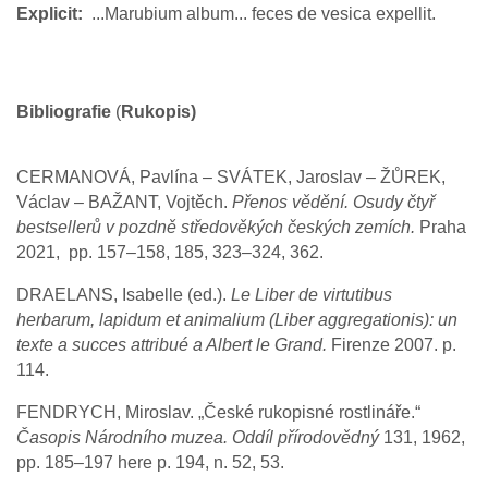
Explicit
...Marubium album... feces de vesica expellit.
Bibliografie
(
Rukopis)
CERMANOVÁ, Pavlína – SVÁTEK, Jaroslav – ŽŮREK,
Václav – BAŽANT, Vojtěch.
Přenos vědění. Osudy čtyř
bestsellerů v pozdně středověkých českých zemích.
Praha
2021, pp. 157–158, 185, 323–324, 362.
DRAELANS, Isabelle (ed.).
Le Liber de virtutibus
herbarum, lapidum et animalium (Liber aggregationis): un
texte a succes attribué a Albert le Grand.
Firenze 2007. p.
114.
FENDRYCH, Miroslav. „České rukopisné rostlináře.“
Časopis Národního muzea. Oddíl přírodovědný
131, 1962,
pp. 185–197 here p. 194, n. 52, 53.