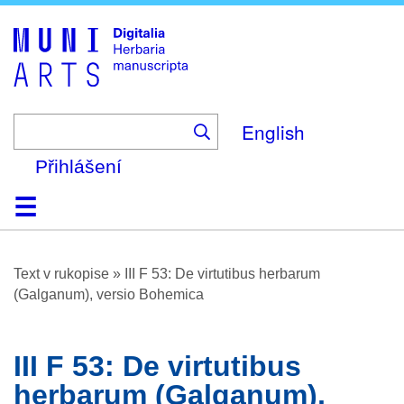
Skip
to
main
content
English
Přihlášení
Domů
Prohlížení
O platformě
Nápověda
Kontakt
Digitalia
Text v rukopise
»
III F 53: De virtutibus herbarum
(Galganum), versio Bohemica
III F 53: De virtutibus
herbarum (Galganum),