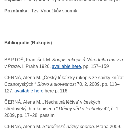
Poznámka
Tzv. Vnoučkův sborník
Bibliografie
(
Rukopis)
BARTOŠ, František M.
Soupis rukopisů Národního musea
v Praze
. I. Praha 1926,
available here
, pp. 157–159
ČERNÁ, Alena M. „Český lékařský rukopis ze sbírky knížat
Czartoryských.“
Slovo a slovesnost
70, 2, 2009, pp. 113–
127,
available here
here p. 116
ČERNÁ, Alena M. „‘Nechutná léčiva’ v českých
středověkých rukopisech.“
Dějiny věd a techniky
42, č. 1,
2009, pp. 17–28. passim
ČERNÁ, Alena M.
Staročeské názvy chorob
. Praha 2009.