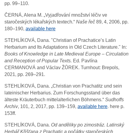
pp. 99–110.
ČERNÁ, Alena M. „Vyjadřování množství léčiv ve
staročeských lékařských textech.“
Naše řeč
89, 4, 2006, pp.
180–190,
available here
STEHLÍKOVÁ, Dana. "Christian of Prachatice’s Latin
Herbarium and Its Adaptations in Old Czech Literature." In:
Books of Knowledge in Late Medieval Europe – Circulation
and Reception of Popular Texts.
Ed. Pavlína
CERMANOVÁ and Václav ŽŮREK. Turnhout: Brepols,
2021, pp. 269–291.
STEHLÍKOVÁ, Dana. „Christian von Prachatitz und sein
lateinischer Herbarius. Zum Forschungsstand über das
älteste Kräuterbuch mittelalterlichen Böhmens.“
Sudhoffs
Archiv
, 101, 2, 2017, pp. 139–159,
available here
. here p.
153ff.
STEHLÍKOVÁ, Dana.
Od anděliky po zimostráz. Latinský
Herbář Křišťana z Prachatic a počátky staročeských