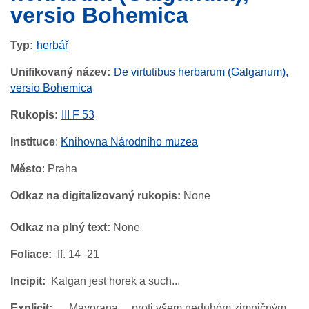
versio Bohemica
Typ
herbář
Unifikovaný název
De virtutibus herbarum (Galganum),
versio Bohemica
Rukopis
III F 53
Instituce
:
Knihovna Národního muzea
Město
: Praha
Odkaz na digitalizovaný rukopis:
None
Odkaz na plný text:
None
Foliace
ff. 14–21
Incipit
Kalgan jest horek a such...
Explicit
... Mayorana ... proti všem neduhóm zimničným.