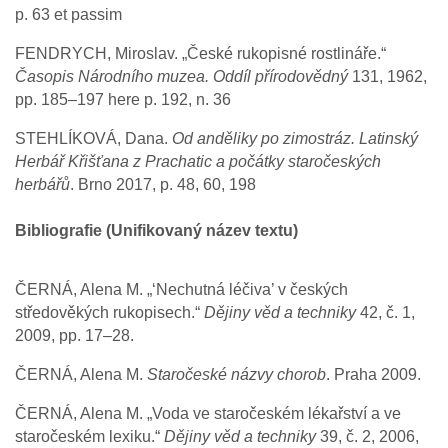
p. 63 et passim
FENDRYCH, Miroslav. „České rukopisné rostlináře.“
Časopis Národního muzea. Oddíl přírodovědný
131, 1962,
pp. 185–197 here p. 192, n. 36
STEHLÍKOVÁ, Dana.
Od anděliky po zimostráz. Latinský
Herbář Křišťana z Prachatic a počátky staročeských
herbářů
. Brno 2017, p. 48, 60, 198
Bibliografie (Unifikovaný název textu)
ČERNÁ, Alena M. „‘Nechutná léčiva’ v českých
středověkých rukopisech.“
Dějiny věd a techniky
42, č. 1,
2009, pp. 17–28.
ČERNÁ, Alena M.
Staročeské názvy chorob
. Praha 2009.
ČERNÁ, Alena M. „Voda ve staročeském lékařství a ve
staročeském lexiku.“
Dějiny věd a techniky
39, č. 2, 2006,