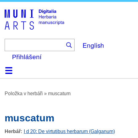
Skip
to
main
content
English
Přihlášení
Domů
Prohlížení
O platformě
Nápověda
Kontakt
Digitalia
Položka v herbáři
»
muscatum
muscatum
Herbář
I d 20: De virtutibus herbarum (Galganum)