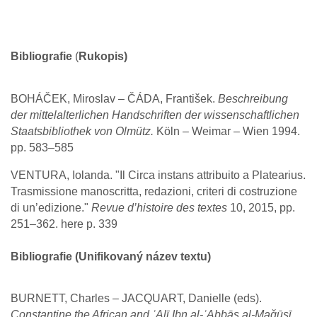
Bibliografie
(
Rukopis)
BOHÁČEK, Miroslav – ČÁDA, František.
Beschreibung
der mittelalterlichen Handschriften der wissenschaftlichen
Staatsbibliothek von Olmütz.
Köln – Weimar – Wien 1994.
pp. 583–585
VENTURA, Iolanda. "Il Circa instans attribuito a Platearius.
Trasmissione manoscritta, redazioni, criteri di costruzione
di un’edizione."
Revue d’histoire des textes
10, 2015, pp.
251–362. here p. 339
Bibliografie (Unifikovaný název textu)
BURNETT, Charles – JACQUART, Danielle (eds).
Constantine the African and ʿAlī Ibn al-ʿAbbās al-Maǧūsī.