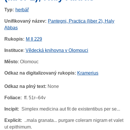
Typ
herbář
Unifikovaný název
Pantegni, Practica (liber 2), Haly
Abbas
Rukopis
M II 229
Instituce
:
Vědecká knihovna v Olomouci
Město
: Olomouc
Odkaz na digitalizovaný rukopis:
Kramerius
Odkaz na plný text:
None
Foliace
ff. 51r–64v
Incipit
Simplex medicina aut fit de existentibus per se...
Explicit
..mala granata... purgare coleram nigram et valet
ut epithimum.