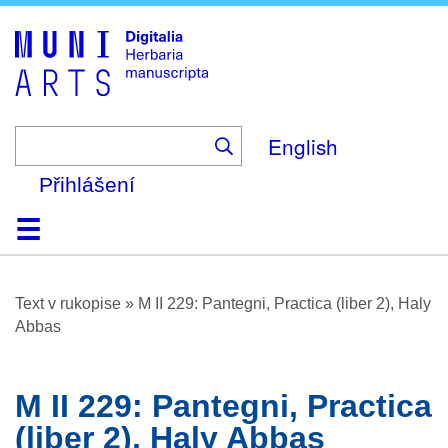
Skip
to
main
content
English
Přihlášení
Domů
Prohlížení
O platformě
Nápověda
Kontakt
Digitalia
Text v rukopise
»
M II 229: Pantegni, Practica (liber 2), Haly
Abbas
M II 229: Pantegni, Practica
(liber 2), Haly Abbas