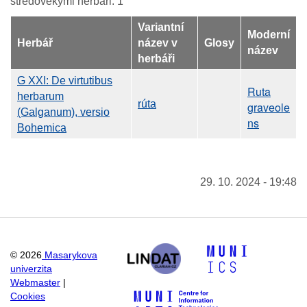
středověkými herbáři: 1
Variantní
Moderní
Herbář
název v
Glosy
název
herbáři
G XXI: De virtutibus
Ruta
herbarum
rúta
graveole
(Galganum), versio
ns
Bohemica
29. 10. 2024 - 19:48
©
2026
Masarykova
univerzita
Webmaster
|
Cookies