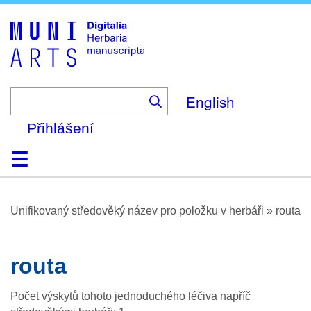
Skip
to
main
content
English
Přihlášení
Domů
Prohlížení
O platformě
Nápověda
Kontakt
Digitalia
Unifikovaný středověký název pro položku v herbáři
»
routa
routa
Počet výskytů tohoto jednoduchého léčiva napříč