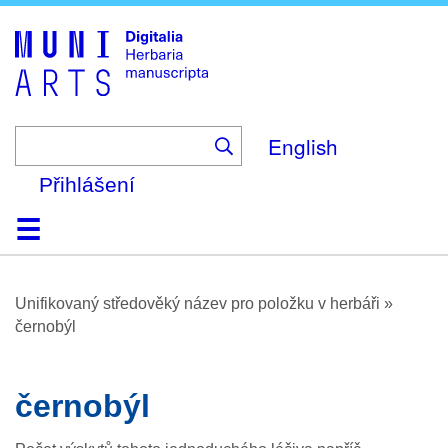
Skip
to
main
content
English
Přihlášení
Domů
Prohlížení
O platformě
Nápověda
Kontakt
Digitalia
Unifikovaný středověký název pro položku v herbáři
»
černobýl
černobýl