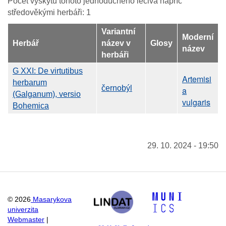
Počet výskytů tohoto jednoduchého léčiva napříč
středověkými herbáři: 1
Variantní
Moderní
Herbář
název v
Glosy
název
herbáři
G XXI: De virtutibus
Artemisi
herbarum
černobýl
a
(Galganum), versio
vulgaris
Bohemica
29. 10. 2024 - 19:50
©
2026
Masarykova
univerzita
Webmaster
|