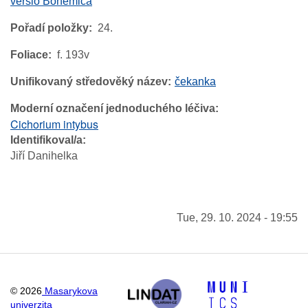
versio Bohemica
Pořadí položky
24.
Foliace
f. 193v
Unifikovaný středověký název
čekanka
Moderní označení jednoduchého léčiva
Cichorium intybus
Identifikoval/a
Jiří Danihelka
Tue, 29. 10. 2024 - 19:55
©
2026
Masarykova
univerzita