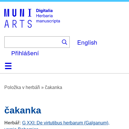
Skip
to
main
content
English
Přihlášení
Domů
Prohlížení
O platformě
Nápověda
Kontakt
Digitalia
Položka v herbáři
»
čakanka
čakanka
Herbář
G XXI: De virtutibus herbarum (Galganum),