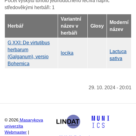
Počet výskytů tohoto jednoduchého léčiva napříč
středověkými herbáři: 1
Variantní
Moderní
Herbář
název v
Glosy
název
herbáři
G XXI: De virtutibus
herbarum
Lactuca
locika
(Galganum), versio
sativa
Bohemica
29. 10. 2024 - 20:01
©
2026
Masarykova
univerzita
Webmaster
|