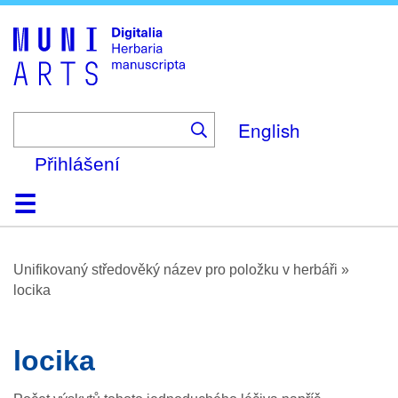
Skip
to
main
content
English
Přihlášení
Domů
Prohlížení
O platformě
Nápověda
Kontakt
Digitalia
Unifikovaný středověký název pro položku v herbáři
»
locika
locika