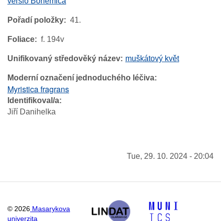
versio Bohemica
Pořadí položky
41.
Foliace
f. 194v
Unifikovaný středověký název
muškátový květ
Moderní označení jednoduchého léčiva
Myristica fragrans
Identifikoval/a
Jiří Danihelka
Tue, 29. 10. 2024 - 20:04
©
2026
Masarykova
univerzita