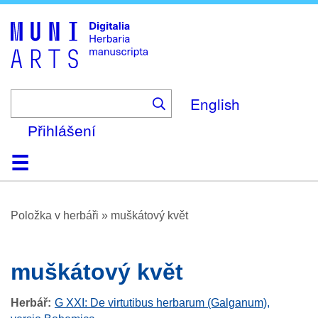
Skip
to
main
content
English
Přihlášení
Domů
Prohlížení
O platformě
Nápověda
Kontakt
Digitalia
Položka v herbáři
»
muškátový květ
muškátový květ
Herbář
G XXI: De virtutibus herbarum (Galganum),