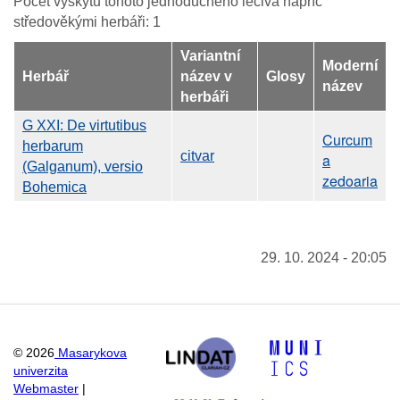
Počet výskytů tohoto jednoduchého léčiva napříč
středověkými herbáři: 1
Variantní
Moderní
Herbář
název v
Glosy
název
herbáři
G XXI: De virtutibus
Curcum
herbarum
citvar
a
(Galganum), versio
zedoaria
Bohemica
29. 10. 2024 - 20:05
©
2026
Masarykova
univerzita
Webmaster
|