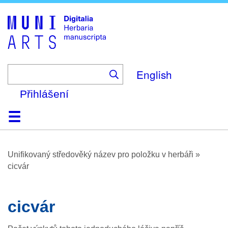
Skip
to
main
content
English
Přihlášení
Domů
Prohlížení
O platformě
Nápověda
Kontakt
Digitalia
Unifikovaný středověký název pro položku v herbáři
»
cicvár
cicvár