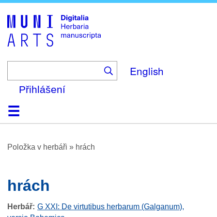
Skip
to
main
content
English
Přihlášení
Domů
Prohlížení
O platformě
Nápověda
Kontakt
Digitalia
Položka v herbáři
»
hrách
hrách
Herbář
G XXI: De virtutibus herbarum (Galganum),