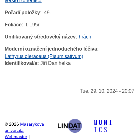
versio Bohemica
Pořadí položky
49.
Foliace
f. 195r
Unifikovaný středověký název
hrách
Moderní označení jednoduchého léčiva
Lathyrus oleraceus (Pisum sativum)
Identifikoval/a
Jiří Danihelka
Tue, 29. 10. 2024 - 20:07
©
2026
Masarykova
univerzita
Webmaster
|