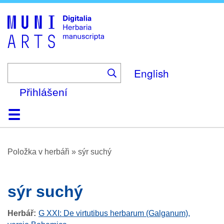
Skip
to
main
content
English
Přihlášení
Domů
Prohlížení
O platformě
Nápověda
Kontakt
Digitalia
Položka v herbáři
»
sýr suchý
sýr suchý
Herbář
G XXI: De virtutibus herbarum (Galganum),