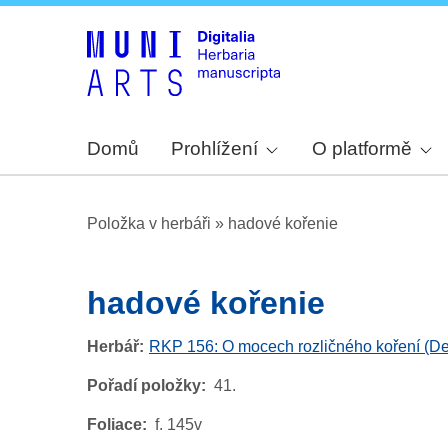
Domů
Prohlížení
O platformě
Položka v herbáři
»
hadové kořenie
hadové kořenie
Herbář
RKP 156: O mocech rozličného koření (De 
Pořadí položky
41.
Foliace
f. ⁠⁠⁠⁠⁠⁠145v