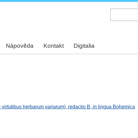
Skip
to
main
content
Nápověda
Kontakt
Digitalia
virtutibus herbarum variarum), redactio B, in lingua Bohemica