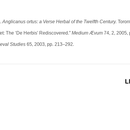
 Anglicanus ortus: a Verse Herbal of the Twelfth Century.
Toron
t: The ‘De Herbis’ Rediscovered.”
Medium Ævum
74,
2, 2005, 
eval Studies
65, 2003, pp. 213–292.