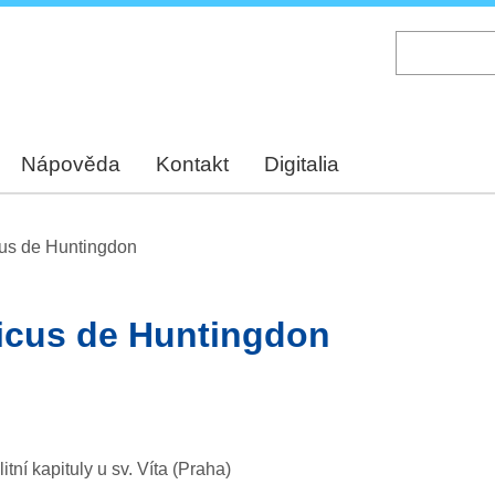
Skip
to
main
content
Nápověda
Kontakt
Digitalia
cus de Huntingdon
ricus de Huntingdon
ní kapituly u sv. Víta (Praha)