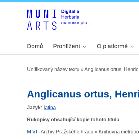
Domů
Prohlížení
O platformě
Unifikovaný název textu
»
Anglicanus ortus, Henri
Anglicanus ortus, Hen
Jazyk
latina
Rukopisy obsahující kopie tohoto titulu
M VI
-
Archiv Pražského hradu » Knihovna metropolit