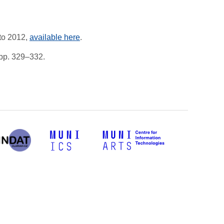
to 2012,
available here
.
pp. 329–332.