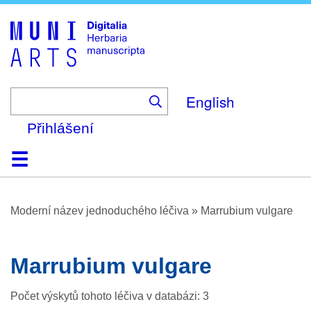
Skip
to
main
content
English
Přihlášení
Domů
Prohlížení
O platformě
Nápověda
Kontakt
Digitalia
Moderní název jednoduchého léčiva
»
Marrubium vulgare
Marrubium vulgare
Počet výskytů tohoto léčiva v databázi: 3