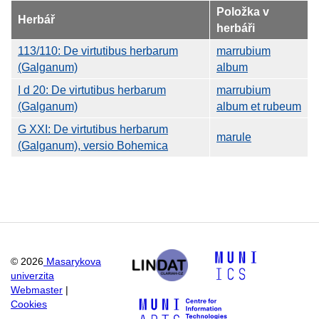
Položka v
Herbář
herbáři
113/110: De virtutibus herbarum
marrubium
(Galganum)
album
I d 20: De virtutibus herbarum
marrubium
(Galganum)
album et rubeum
G XXI: De virtutibus herbarum
marule
(Galganum), versio Bohemica
©
2026
Masarykova
univerzita
Webmaster
|
Cookies