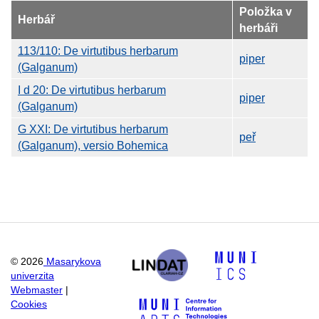
Položka v
Herbář
herbáři
113/110: De virtutibus herbarum
piper
(Galganum)
I d 20: De virtutibus herbarum
piper
(Galganum)
G XXI: De virtutibus herbarum
peř
(Galganum), versio Bohemica
©
2026
Masarykova
univerzita
Webmaster
|
Cookies