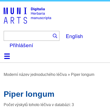
Skip
to
main
content
English
Přihlášení
Domů
Prohlížení
O platformě
Nápověda
Kontakt
Digitalia
Moderní název jednoduchého léčiva
»
Piper longum
Piper longum
Počet výskytů tohoto léčiva v databázi: 3