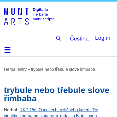
Skip
to
main
content
Čeština
Log in
Home
Browse
About
Help
Contact
Digitalia
Herbal entry
»
trybule nebo třebule slove řimbaba
trybule nebo třebule slove
řimbaba
Herbal
RKP 156: O mocech rozličného koření (De
virtutibus herbarum variarum), redactio B, in lingua