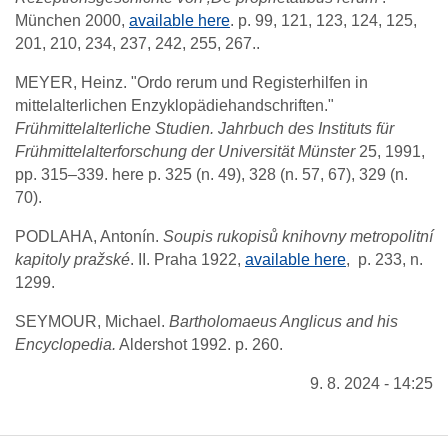
München 2000,
available here
.
p. 99, 121, 123, 124, 125,
201, 210, 234, 237, 242, 255, 267..
MEYER, Heinz. "Ordo rerum und Registerhilfen in
mittelalterlichen Enzyklopädiehandschriften."
Frühmittelalterliche Studien. Jahrbuch des Instituts für
Frühmittelalterforschung der Universität Münster
25, 1991,
pp. 315–339.
here p. 325 (n. 49), 328 (n. 57, 67), 329 (n.
70).
PODLAHA, Antonín.
Soupis rukopisů knihovny metropolitní
kapitoly pražské
. II. Praha 1922,
available here
, p. 233, n.
1299.
SEYMOUR, Michael.
Bartholomaeus Anglicus and his
Encyclopedia.
Aldershot 1992.
p. 260.
9. 8. 2024 - 14:25