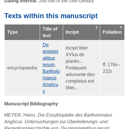
Dating Interval
2nd half of the 14th century
Texts within this manuscript
Title of
Type
Incipit
Foliation
text
De
Incipit liber
propriet
XVIus de
atibus
plantis...
rerum,
ff. 178v–
encyclopaedia
Postquam
Bartholo
222r
adiuvante deo
maeus
completus est
Anglicu
liber...
s
Manuscript Bibliography
MEYER, Heinz.
Die Enzyklopädie des Bartholomäus
Anglicus. Untersuchungen zur Überlieferungs- und
Rezeptionsgeschichte von ‚De proprietatibus rerum‘
.